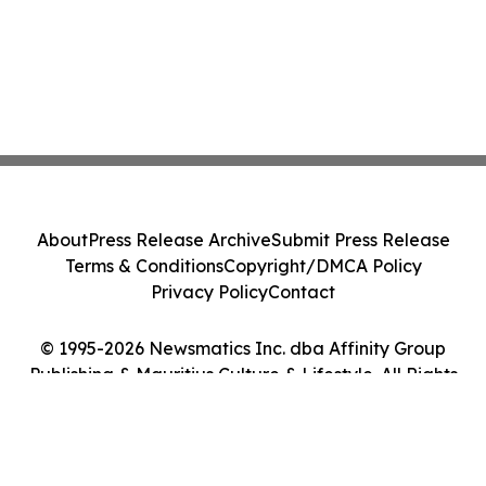
About
Press Release Archive
Submit Press Release
Terms & Conditions
Copyright/DMCA Policy
Privacy Policy
Contact
© 1995-2026 Newsmatics Inc. dba Affinity Group
Publishing & Mauritius Culture & Lifestyle. All Rights
Reserved.
Cookie Settings / Your Privacy Choices