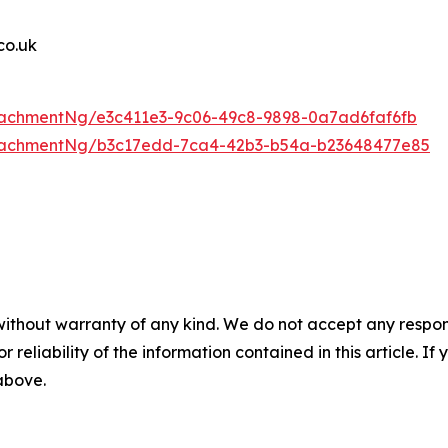
o.uk
achmentNg/e3c411e3-9c06-49c8-9898-0a7ad6faf6fb
tachmentNg/b3c17edd-7ca4-42b3-b54a-b23648477e85
without warranty of any kind. We do not accept any responsib
r reliability of the information contained in this article. I
 above.