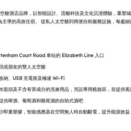
一代太空艙酒店品牌，以智能設計、流暢科技及文化沉浸體驗，重塑城市住宿
為主導的高效住宿。 從私人太空艙到簡便自助服務設施，每處細
tenham Court Road 車站的 Elizabeth Line 入口
侶或朋友的雙人太空艙
USB 充電座及極速 Wi-Fi
水龍頭及不含有害成分的洗漱用品，另設專用梳妝區，並提供風
提供啤酒、葡萄酒和雞尾酒的自助式酒吧
少即棄塑膠，智能感應器在空間無人時自動斷電，提升能源效益