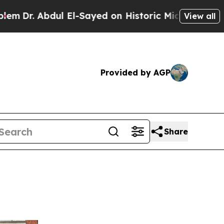
El-Sayed on Historic Michigan Win: “People Are Si
View all
Provided by AGP
Share