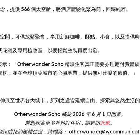
」的信念，提供 566 個太空艙，將酒店體驗化繁為簡，回歸純粹。
客專屬社交空間，可供放鬆聚會，享用新鮮咖啡、酥點、小食，以及提
式花灑及專用梳妝區，以便輕鬆整裝再度出發。
表示：「Otherwander Soho 精煉住客真正需要亦理應付
安枕，並在全球頂尖城市的心臟地帶，提供無可比擬的價值。」
矢志由英國伸展至世界各大城市，所到之處皆延續自由、探索與悠然生活
Otherwander Soho 將於 2026 年 6 月 1 日開業。
若想探索更多並預訂住宿，請造訪
此處
。
或預約媒體住宿，請聯絡： otherwander@wcommunication