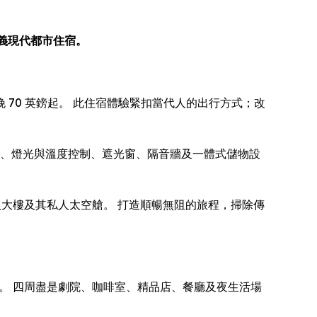
定義現代都市住宿。
驗，每晚 70 英鎊起。 此住宿體驗緊扣當代人的出行方式；改
寢具、燈光與溫度控制、遮光窗、隔音牆及一體式儲物設
進入大樓及其私人太空艙。 打造順暢無阻的旅程，掃除傳
置身城市活力核心。 四周盡是劇院、咖啡室、精品店、餐廳及夜生活場