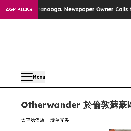
tanooga. Newspaper Owner Calls the People Abru
AGP PICKS
Menu
Otherwander 於倫敦
太空艙酒店。 臻至完美