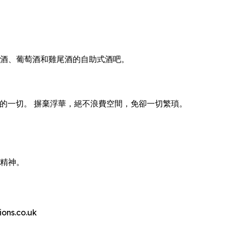
供啤酒、葡萄酒和雞尾酒的自助式酒吧。
費體驗的一切。 摒棄浮華，絕不浪費空間，免卻一切繁瑣。
的精神。
s.co.uk