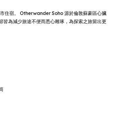
。 Otherwander Soho 源於倫敦蘇豪區心臟
節皆為減少旅途不便而悉心雕琢，為探索之旅留出更
筒