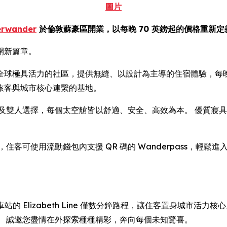
圖片
erwander
於倫敦蘇豪區開業，以每晚 70 英鎊起的價格重新
開新篇章。
Street，位處全球極具活力的社區，提供無縫、以設計為主導的住宿體
旅客與城市核心連繫的基地。
有單人及雙人選擇，每個太空艙皆以舒適、安全、高效為本。 優質
。
客可使用流動錢包內支援 QR 碼的 Wanderpass，輕鬆
urt Road 車站的 Elizabeth Line 僅數分鐘路程，讓住客
。 誠邀您盡情在外探索種種精彩，奔向每個未知驚喜。