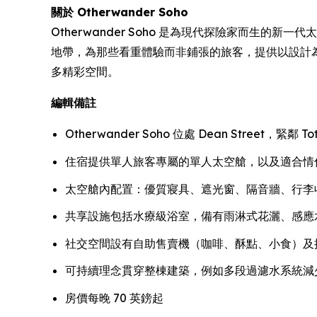
關於 Otherwander Soho
Otherwander Soho 是為現代探險家而生的新
地帶，為那些看重體驗而非鋪張的旅客，提供以設計
多精彩空間。
編輯備註
Otherwander Soho 位處 Dean Street，緊鄰 Tot
住宿提供單人旅客專屬的單人太空艙，以及適合情
太空艙內配置：優質寢具、遮光窗、隔音牆、行李收納、
共享設施包括水療級浴室，備有雨淋式花灑、感應
社交空間設有自助售賣機（咖啡、酥點、小食）及
可持續理念貫穿整棟建築，例如多段過濾水系統減
房價每晚 70 英鎊起