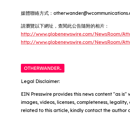
媒體聯絡方式：otherwander@wcommunications.c
請瀏覽以下網址，查閱此公告隨附的相片：
http://www.globenewswire.com/NewsRoom/Att
http://www.globenewswire.com/NewsRoom/At
Legal Disclaimer:
EIN Presswire provides this news content "as is" 
images, videos, licenses, completeness, legality, o
related to this article, kindly contact the author