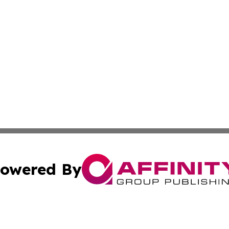
owered By
ubmit Press Release
Terms & Conditions
Copyright/DMCA